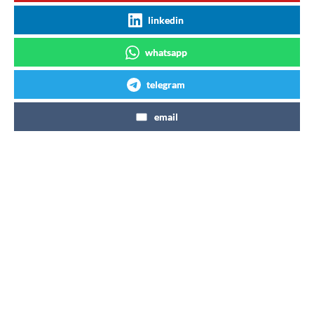
linkedin
whatsapp
telegram
email
Articles similaires
Coca-Cola Zéro Zéro 7