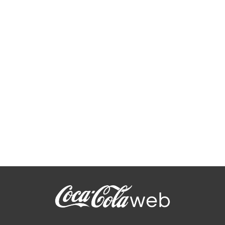
Club Coke 09 by Justice & So-me