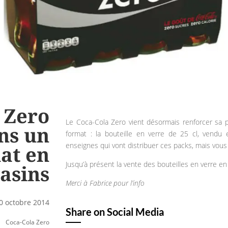
 Zero
Le Coca-Cola Zero vient désormais renforcer sa 
ns un
format : la bouteille en verre de 25 cl, vendu e
enseignes qui vont distribuer ces packs, mais vous
at en
Jusqu’à présent la vente des bouteilles en verre e
asins
Merci à Fabrice pour l’info
0 octobre 2014
Share on Social Media
Coca-Cola Zero