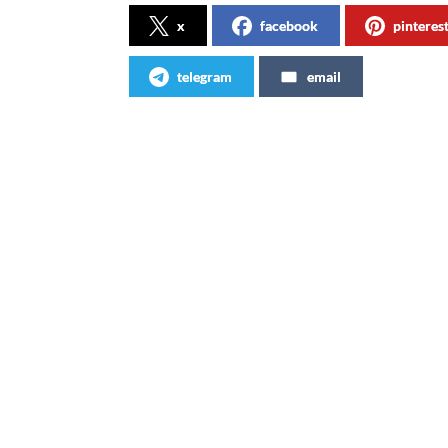
x
facebook
pinteres
telegram
email
Articles similaires
Avec Coca-Cola Zéro, l’impossible
Nouvel
devient possible
(vidéo