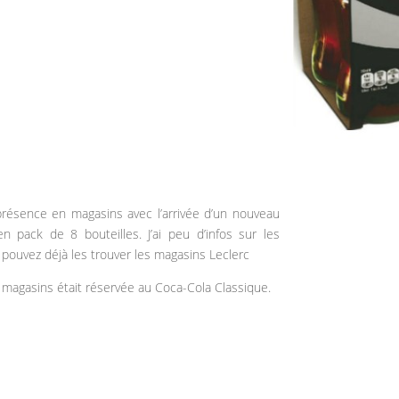
présence en magasins avec l’arrivée d’un nouveau
n pack de 8 bouteilles. J’ai peu d’infos sur les
 pouvez déjà les trouver les magasins Leclerc
n magasins était réservée au Coca-Cola Classique.