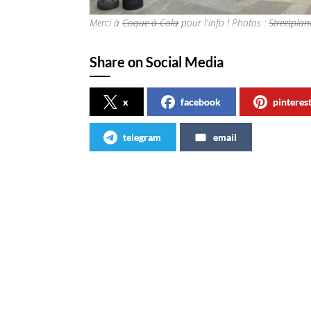
Merci à
Coque à Cola
pour l'info ! Photos :
Streetpla
Share on Social Media
x
facebook
pinteres
telegram
email
Articles similaires
Avec Coca-Cola Zéro, l’impossible
Nouvel