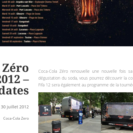
 Zéro
Coca-Cola Zéro renouvelle une nouvelle fois s
012 –
dégustation du soda, vous pourrez découvrir la co
Fifa 12 sera également au programme de la tourné
dates
 30 juillet 2012
Coca-Cola Zero