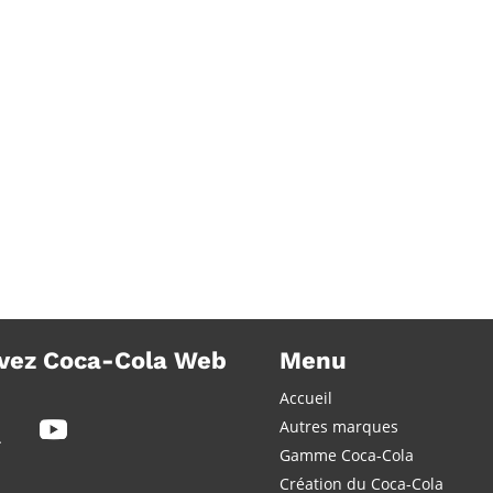
devient possible
(vidéo
vez Coca-Cola Web
Menu
Accueil
Autres marques
Gamme Coca-Cola
Création du Coca-Cola