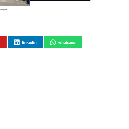
nneur
t
linkedin
whatsapp
le publicité : Unbelievable