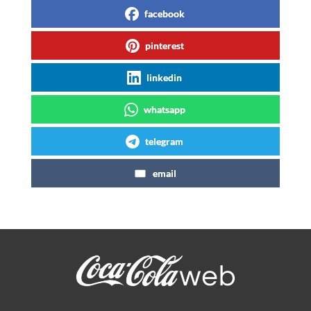
facebook
pinterest
linkedin
whatsapp
telegram
email