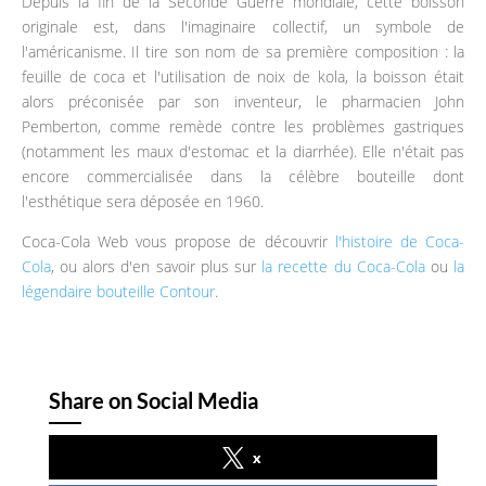
Depuis la fin de la Seconde Guerre mondiale, cette boisson
originale est, dans l'imaginaire collectif, un symbole de
l'américanisme. Il tire son nom de sa première composition : la
feuille de coca et l'utilisation de noix de kola, la boisson était
alors préconisée par son inventeur, le pharmacien John
Pemberton, comme remède contre les problèmes gastriques
(notamment les maux d'estomac et la diarrhée). Elle n'était pas
encore commercialisée dans la célèbre bouteille dont
l'esthétique sera déposée en 1960.
Coca-Cola Web vous propose de découvrir
l'histoire de Coca-
Cola
, ou alors d'en savoir plus sur
la recette du Coca-Cola
ou
la
légendaire bouteille Contour
.
Share on Social Media
x