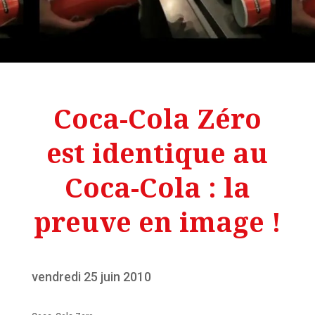
Coca-Cola Zéro
est identique au
Coca-Cola : la
preuve en image !
vendredi 25 juin 2010