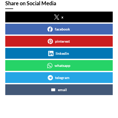
Share on Social Media
x
facebook
pinterest
linkedin
whatsapp
telegram
email