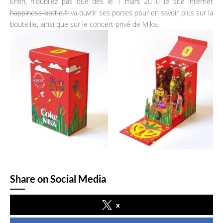
Enfin, n'oubliez pas que dès le 1 mars 2010 le site internet
happiness-bottle.fr
va ouvrir ses portes pour en savoir plus sur la
bouteille, ainsi que sur le concert privé de Mika.
Share on Social Media
x