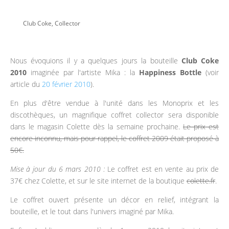
Club Coke
,
Collector
Nous évoquions il y a quelques jours la bouteille
Club Coke
2010
imaginée par l'artiste Mika : la
Happiness Bottle
(voir
article du
20 février 2010
).
En plus d'être vendue à l'unité dans les Monoprix et les
discothèques, un magnifique coffret collector sera disponible
dans le magasin Colette dès la semaine prochaine.
Le prix est
encore inconnu, mais pour rappel, le coffret 2009 était proposé à
50€.
Mise à jour du 6 mars 2010 :
Le coffret est en vente au prix de
37€ chez Colette, et sur le site internet de la boutique
colette.fr
.
Le coffret ouvert présente un décor en relief, intégrant la
bouteille, et le tout dans l'univers imaginé par Mika.