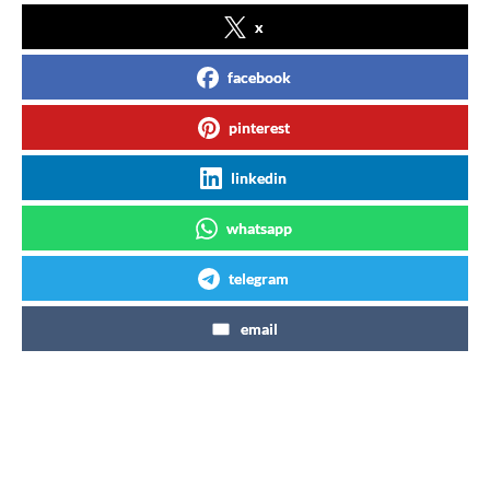
x
facebook
pinterest
linkedin
whatsapp
telegram
email
Articles similaires