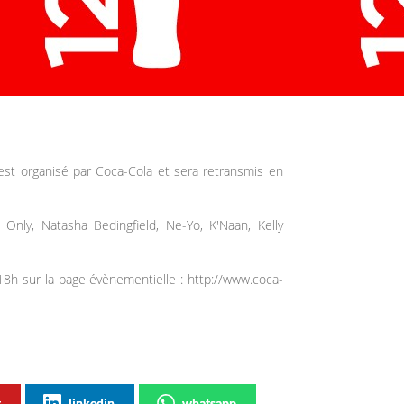
est organisé par Coca-Cola et sera retransmis en
 Only, Natasha Bedingfield, Ne-Yo, K'Naan, Kelly
 18h sur la page évènementielle :
http://www.coca-
t
linkedin
whatsapp