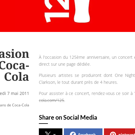
casion
À l'occasion du 125ème anniversaire, un concert 
 Coca-
direct sur une page dédiée.
Cola
Plusieurs artistes se produiront dont One Night
Clarkson, le tout durant près de 4 heures.
Pour assister à ce concert, rendez-vous ce soir à
edi 7 mai 2011
cola.com/125
.
 ans de Coca-Cola
Share on Social Media
x
facebook
pinteres