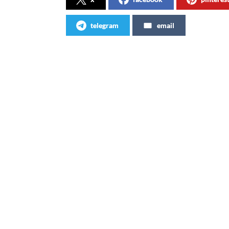
telegram
email
Articles similaires
125 ans de Coca-Cola en 10
Chang
chiffres
bouteil