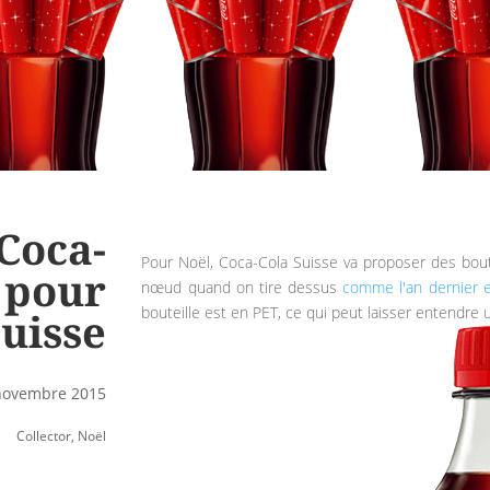
 Coca-
Pour Noël, Coca-Cola Suisse va proposer des boute
r pour
nœud quand on tire dessus
comme l'an dernier 
bouteille est en PET, ce qui peut laisser entendre u
uisse
 novembre 2015
Collector
,
Noël