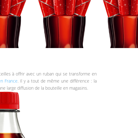
illes à offrir avec un ruban qui se transforme en
en France
. Il y a tout de même une différence : la
ne large diffusion de la bouteille en magasins.