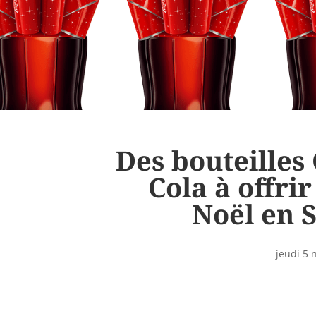
Des bouteilles
Cola à offri
Noël en S
jeudi 5