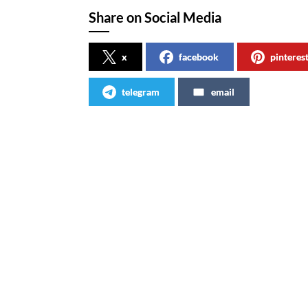
Share on Social Media
x
facebook
pinteres
telegram
email
Articles similaires
Vivez light by Nathalie Rykiel
Club C