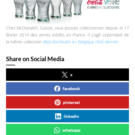
Chez McDonald's Suisse, vous pouvez collectionner depuis le 17
février 2014 des verres inédits en France. Il s'agit cependant de
la même collection
déjà distribuée en Belgique l'été dernier
.
Share on Social Media
x
facebook
pinterest
linkedin
whatsapp