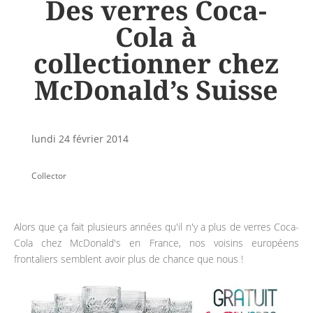
Des verres Coca-
Cola à
collectionner chez
McDonald’s Suisse
lundi 24 février 2014
Collector
Alors que ça fait plusieurs années qu'il n'y a plus de verres Coca-
Cola chez McDonald's en France, nos voisins européens
frontaliers semblent avoir plus de chance que nous !