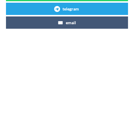
telegram
email
Articles similaires
Coca-Cola Zéro Zéro 7