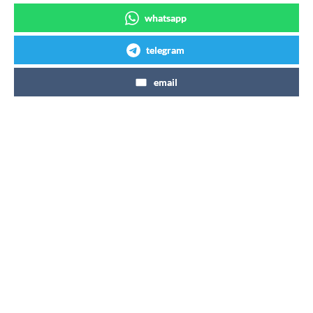
whatsapp
telegram
email
Articles similaires
Coca-Cola Zéro Zéro 7