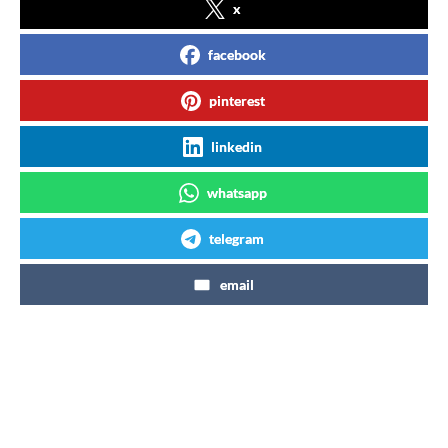
x
facebook
pinterest
linkedin
whatsapp
telegram
email
Articles similaires