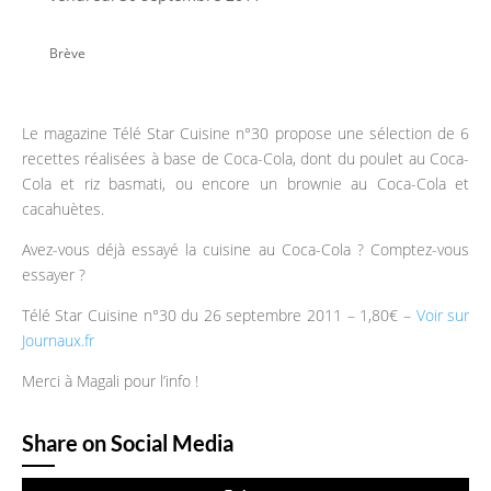
Brève
Le magazine Télé Star Cuisine n°30 propose une sélection de 6
recettes réalisées à base de Coca-Cola, dont du poulet au Coca-
Cola et riz basmati, ou encore un brownie au Coca-Cola et
cacahuètes.
Avez-vous déjà essayé la cuisine au Coca-Cola ? Comptez-vous
essayer ?
Télé Star Cuisine n°30 du 26 septembre 2011 – 1,80€ –
Voir sur
Journaux.fr
Merci à Magali pour l’info !
Share on Social Media