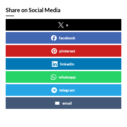
Share on Social Media
x
facebook
pinterest
linkedin
whatsapp
telegram
email