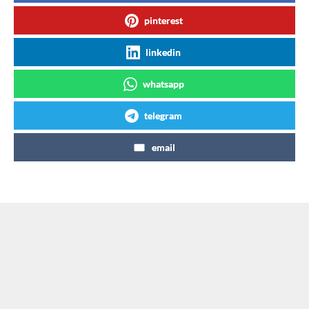
pinterest
linkedin
whatsapp
telegram
email
Articles similaires
Coca-Cola ici en France, la