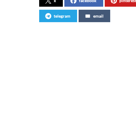
x
facebook
pinteres
telegram
email
Articles similaires
Avec Coca-Cola Zéro, l’impossible
Nouvel
devient possible
(vidéo