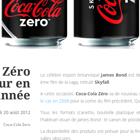
 Zéro
Le célèbre espion britannique
James Bond
est de
ur en
ème film de la saga, intitulé
Skyfall
.
année
A cette occasion,
Coca-Cola Zéro
va de nouveau s
le cas en 2008
pour la sortie du film précédent, Q
Tous les formats (canette, bouteille plastique
i 20 août 2012
l'habituel visuel de James Bond : le canon de pistole
Coca-Cola Zero
La disponibilité des produits est prévue pour la f
salles obscures.