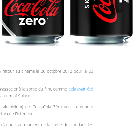
 retour au cinéma le 26 octobre 2012 pour le 23
'associer à la sortie du film, comme
cela avait été
uantum of Solace.
 et aluminium) de Coca-Cola Zéro vont reprendre
t vu de l'intérieur.
in d'année, au moment de la sortie du film dans les