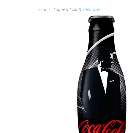
Source : Coque à Cola &
TheGrocer