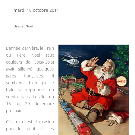
mardi 18 octobre 2011
Brève
,
Noël
L’année dernière, le Train
du Père Noël (aux
couleurs de Coca-Cola)
avait sillonné quelques
gares françaises. Il
semblerait bien que le
train va reprendre du
service dans dix villes du
16 au 29 décembre
prochain.
Ce train est l’occasion
pour les petits et les