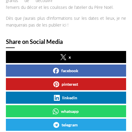
grands de découvrir
l’envers du décor et les coulisses de l’atelier du Père Noël.
Dès que j’aurais plus d’informations sur les dates et lieux, je ne
manquerais pas de les publier ici !
Share on Social Media
x
facebook
pinterest
linkedin
whatsapp
telegram