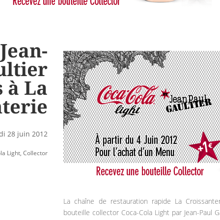
 Jean-
ltier
 à La
terie
di 28 juin 2012
la Light
,
Collector
La chaîne de restauration rapide La Croissante
bouteille collector Coca-Cola Light par Jean-Paul 