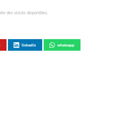
mite des stocks disponibles.
t
linkedin
whatsapp
oke 09 by Justice & So-me