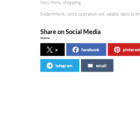
hors menu shopping.
Évidemment, cette opération est valable dans la li
Share on Social Media
x
facebook
pinteres
telegram
email
Articles similaires
Vivez light by Nathalie Rykiel
Club C