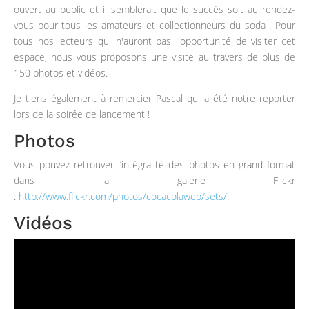
ouvert au public et il semblerait que le succès soit au rendez-
vous pour tous les amateurs et collectionneurs du soda ! Pour
tous nos lecteurs qui n'auront pas l'opportunité de visiter cet
espace, nous vous proposons une visite au travers de plus de
150 photos et vidéos.
Je tiens également à remercier Pascal qui a été notre reporter
lors de la soirée de lancement !
Photos
Vous pouvez retrouver l’intégralité des photos en grand format
dans la galerie Flickr
:
http://www.flickr.com/photos/cocacolaweb/sets/
.
Vidéos