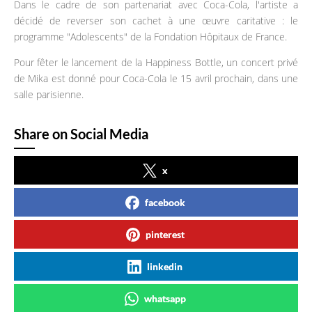
Dans le cadre de son partenariat avec Coca-Cola, l'artiste a
décidé de reverser son cachet à une œuvre caritative : le
programme "Adolescents" de la Fondation Hôpitaux de France.
Pour fêter le lancement de la Happiness Bottle, un concert privé
de Mika est donné pour Coca-Cola le 15 avril prochain, dans une
salle parisienne.
Share on Social Media
x
facebook
pinterest
linkedin
whatsapp