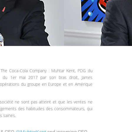
 The Coca-Cola Company : Muhtar Kent, PDG du
 du 1er mai 2017 par son bras droit, James
es opérations du groupe en Europe et en Amérique
 société ne sont pas atteint et que les ventes ne
ngements des habitudes des consommateurs, qui
s saines.
 & CEO
@MuhtarKent
and incoming CEO