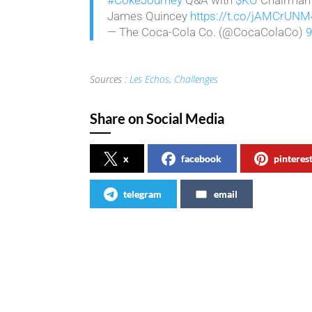
James Quincey
https://t.co/jAMCrUNM
— The Coca-Cola Co. (@CocaColaCo)
9
Sources :
Les Echos
,
Challenges
Share on Social Media
x
facebook
pinteres
telegram
email
Articles similaires