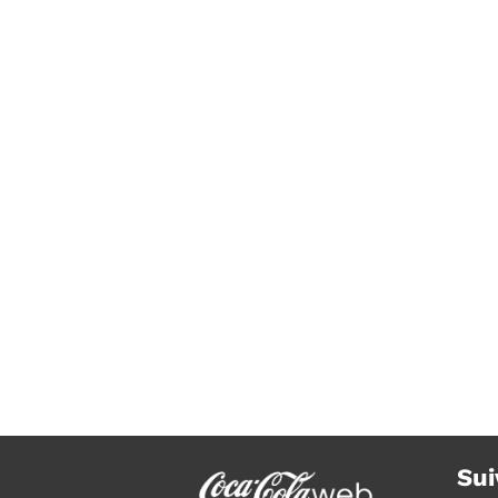
Bientôt de nouvelles boissons à
base de Stevia, un édulcorant
naturel
Sui