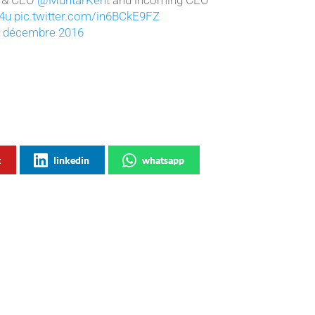
4u
pic.twitter.com/in6BCkE9FZ
 décembre 2016
t
linkedin
whatsapp