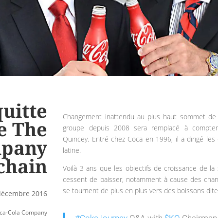
uitte
Changement inattendu au plus haut sommet de
de The
groupe depuis 2008 sera remplacé à compter
Quincey. Entré chez Coca en 1996, il a dirigé l
mpany
latine.
chain
Voilà 3 ans que les objectifs de croissance de la
cessent de baisser, notamment à cause des cha
se tournent de plus en plus vers des boissons dite
décembre 2016
ca-Cola Company
#CokeJourney
Q&A with
$KO
Chairman