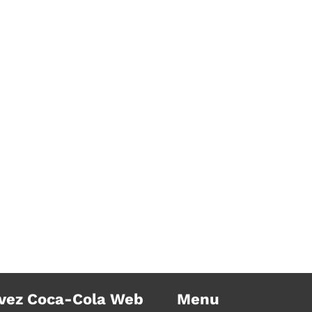
Coca-Cola va une envoyer des
Chute 
ambassadeurs autour du monde
journé
vez Coca-Cola Web
Menu