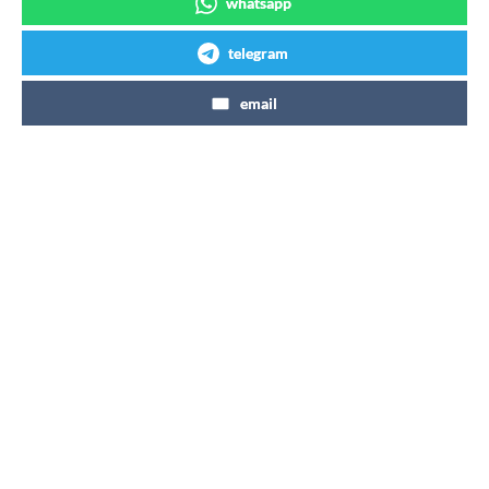
whatsapp
telegram
email
Articles similaires
Coca-Cola Zéro Zéro 7