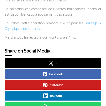
d'un Large McMenu ou d'un Menu Salade.
La collection est composée de 6 verres multicolores inédits et
est disponible jusqu'à épuisement des stocks.
En France, cette opération remonte à 2012 pour les
verres Jeux
Olympiques de Londres
.
Merci à tous les lecteurs qui m'ont signalé l'info.
Share on Social Media
x
facebook
pinterest
linkedin