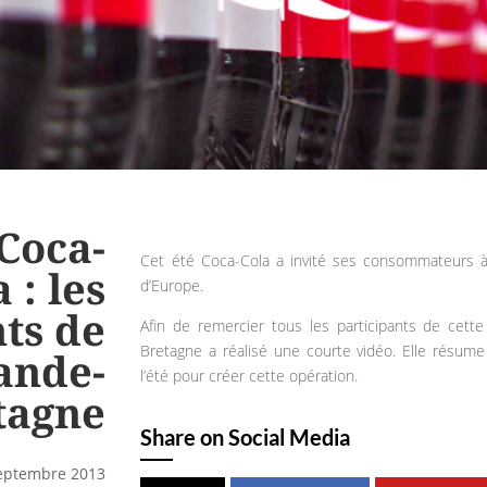
Coca-
Cet été Coca-Cola a invité ses consommateurs 
 : les
d’Europe.
ts de
Afin de remercier tous les participants de cett
Bretagne a réalisé une courte vidéo. Elle résum
ande-
l’été pour créer cette opération.
tagne
Share on Social Media
septembre 2013