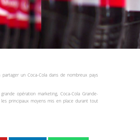
à partager un Coca-Cola dans de nombreux pays
e grande opération marketing, Coca-Cola Grande-
e les principaux moyens mis en place durant tout