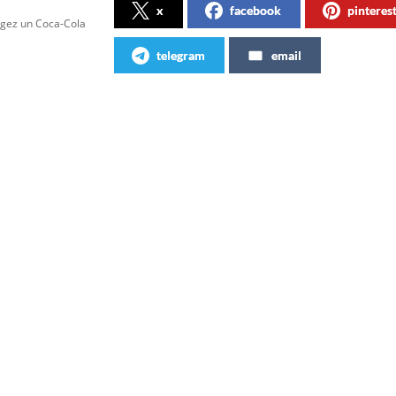
x
facebook
pinteres
agez un Coca-Cola
telegram
email
Articles similaires
Bientôt, votre prénom sur une
Partag
bouteille de Coca-Cola !
d’info