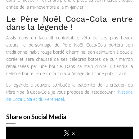
année de la mi-novembre à la mi-janvier.
Le Père Noël Coca-Cola entre
dans la légende !
Assis dans un fauteuil confortable, vêtu de ses plus beaux
atours, le personnage du Père Noël Coca-Cola portera son
traditionnel habit rouge bordé d’hermine, son ceinturon à boucle
dorée et sera chaussé de ses célèbres bottes de cuir marron
rehaussées par une boucle. Dans sa main droite, il tiendra la
célèbre bouteille de Coca-Cola, à l’image de l’icône publicitaire.
La légende a souvent attribuée la paternité de la création du
Père Noël à Coca-Cola. Je vous propose de (re)découvrir
l'histoire
de Coca-Cola et du Père Noël
.
Share on Social Media
x