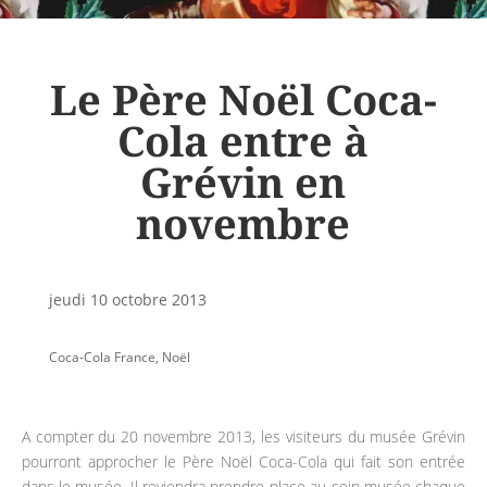
Le Père Noël Coca-
Cola entre à
Grévin en
novembre
jeudi 10 octobre 2013
Coca-Cola France
,
Noël
A compter du 20 novembre 2013, les visiteurs du musée Grévin
pourront approcher le Père Noël Coca-Cola qui fait son entrée
dans le musée. Il reviendra prendre place au sein musée chaque