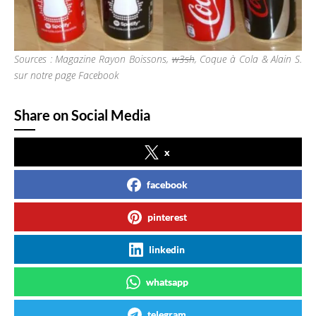
Sources : Magazine Rayon Boissons,
w3sh
, Coque à Cola & Alain S.
sur notre page Facebook
Share on Social Media
x
facebook
pinterest
linkedin
whatsapp
telegram