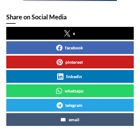
Share on Social Media
x
facebook
pinterest
linkedin
whatsapp
telegram
email