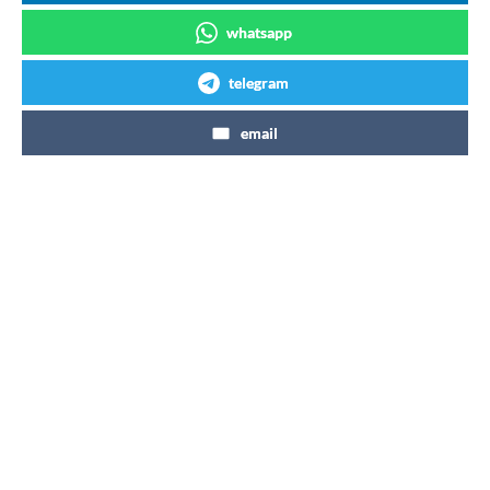
whatsapp
telegram
email
Articles similaires
A Noël, un photophore offert pour
l’achat d’un pack