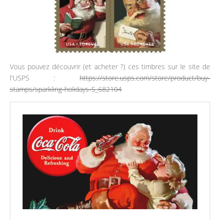
Vous pouvez découvrir (et acheter ?) ces timbres sur le site de
l'USPS :
https://store.usps.com/store/product/buy-
stamps/sparkling-holidays-S_682104