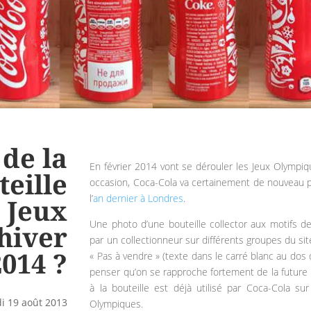
de la
En février 2014 vont se dérouler les Jeux Olympique
teille
occasion, Coca-Cola va certainement de nouveau p
l’
an dernier à Londres
.
s Jeux
Une photo d’une bouteille collector aux motifs d
hiver
par un collectionneur sur différents groupes du si
2014 ?
« Pas à vendre » (texte dans le carré blanc au dos 
penser qu’on se rapproche fortement de la future bo
à la bouteille est déjà utilisé par Coca-Cola 
i 19 août 2013
Olympiques.