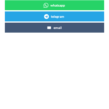
whatsapp
telegram
email
Articles similaires
Coca-Cola Zéro Zéro 7