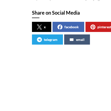
Share on Social Media
x
facebook
pinteres
telegram
email
Articles similaires
C’est parti pour Coca-Cola Web !
Samsun
de Co