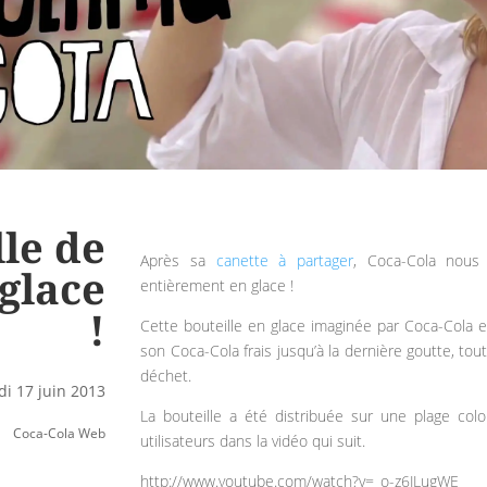
le de
Après sa
canette à partager
, Coca-Cola nous
glace
entièrement en glace !
!
Cette bouteille en glace imaginée par Coca-Cola e
son Coca-Cola frais jusqu’à la dernière goutte, to
déchet.
di 17 juin 2013
La bouteille a été distribuée sur une plage col
Coca-Cola Web
utilisateurs dans la vidéo qui suit.
http://www.youtube.com/watch?v=_o-z6JLugWE