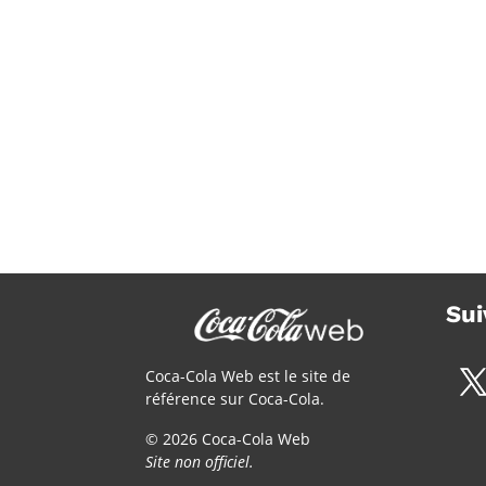
Sui
Coca-Cola Web est le site de
référence sur Coca-Cola.
© 2026 Coca-Cola Web
Site non officiel.