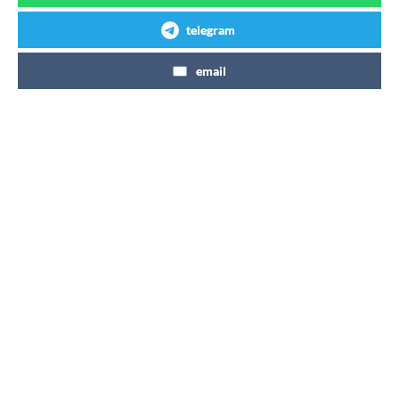
telegram
email
Articles similaires
Lancement d’une canette de Coca-
Cola de 90 calories