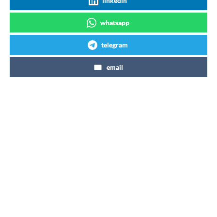
linkedin
whatsapp
telegram
email
Articles similaires
Coca-Cola BlaK c’est fini !