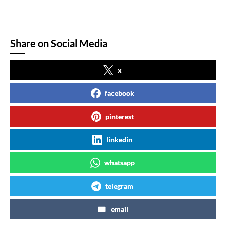
Share on Social Media
x
facebook
pinterest
linkedin
whatsapp
telegram
email