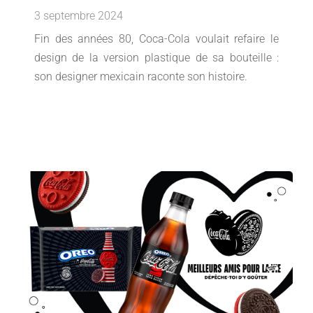
3 septembre 2024
Fin des années 80, Coca-Cola voulait refaire le
design de la version plastique de sa bouteille :
son designer mexicain raconte son histoire.