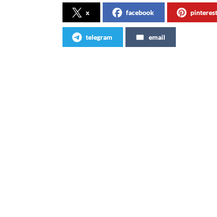
x
facebook
pinteres
telegram
email
Articles similaires
C’est parti pour Coca-Cola Web !
Avec C
devien