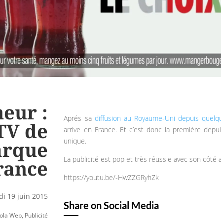
heur :
Aprés sa
diffusion au Royaume-Uni depuis quel
TV de
arrive en France. Et c’est donc la première dep
unique.
arque
La publicité est pop et très réussie avec son côté a
rance
https://youtu.be/-HwZZGRyhZk
i 19 juin 2015
Share on Social Media
ola Web
,
Publicité