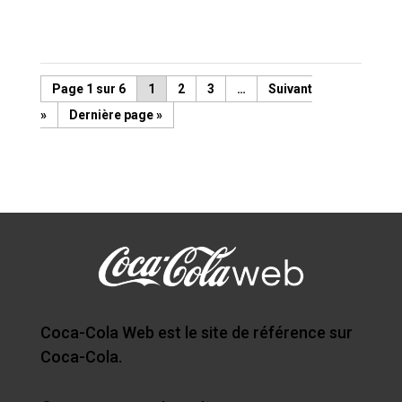
Page 1 sur 6
1
2
3
…
»
Dernière page »
Coca-Cola Web est le site de référence sur
Coca-Cola.