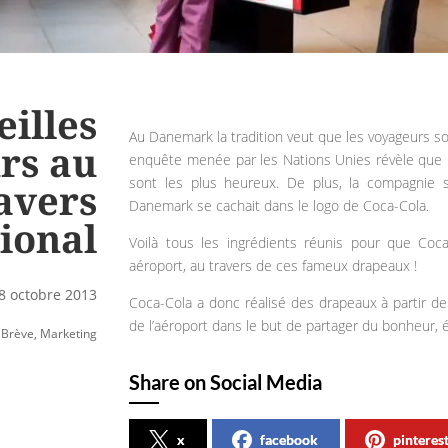
eilles
Au Danemark la tradition veut que les voyageurs so
rs au
enquête menée par les Nations Unies révèle que l
sont les plus heureux. De plus, la compagnie 
avers
Danemark se cachait dans le logo de Coca-Cola.
ional
Voilà tous les ingrédients réunis pour que Coca
aéroport, au travers de ces fameux drapeaux !
8 octobre 2013
Coca-Cola a donc réalisé des drapeaux à partir de 
de l’aéroport dans le but de partager du bonheur,
Brève
,
Marketing
Share on Social Media
x
facebook
pinteres