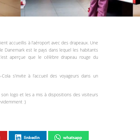
ient accueillis à l’aéroport avec des drapeaux. Une
e Danemark est le pays dans lequel les habitants
s’est aperçue que le célèbre drapeau rouge du
-Cola s’invite à l’accueil des voyageurs dans un
son logo et les a mis à dispositions des visiteurs
 évidemment :)
t
linkedin
whatsapp