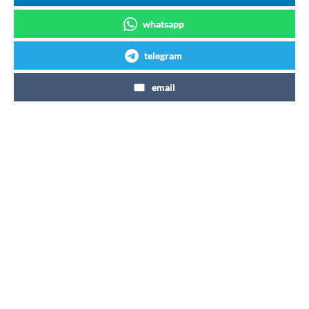
whatsapp
telegram
email
Articles similaires
Coca-Cola agrandit une usine près
de Toulouse