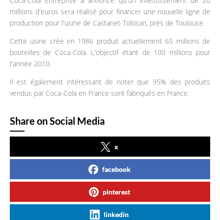
Coca-Cola Entreprise a annoncé qu'un investissement de 20
millions d'euros sera réalisé pour financer une nouvelle ligne de
production pour l'usine de Castanet-Tolosan, près de Toulouse.
Cette usine crée en 1986 produit actuellement 65 millions de
bouteilles de Coca-Cola. L'objectif étant de 100 millions pour
l'année 2010.
Il est également intéressant de noter que 95% des produits
vendus par Coca-Cola en France sont fabriqués en France.
Share on Social Media
x
facebook
pinterest
linkedin