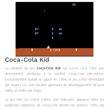
Coca-Cola Kid
La création du jeu
Coca-Cola Kid
sur
Game Gear
n'est pas
directement attribuée à la société Coca-Cola elle-même.
Exclusivement publié au Japon en 1994, le jeu a été développé
par Aspect Co., une société japonaise de développement de jeux
vidéo, et édité par Sega.
Le jeu met en scène Cokey, une mascotte apparue dans les
publicités nippones de Coca-Cola durant les années 1990, qui