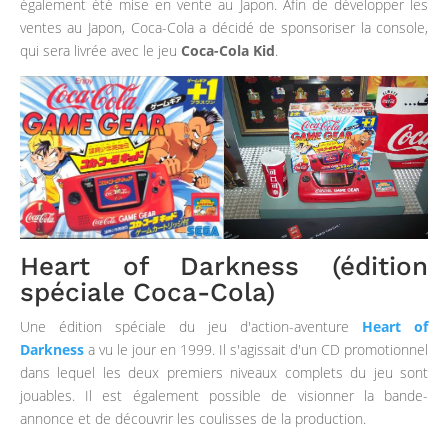
également été mise en vente au Japon. Afin de développer les
ventes au Japon, Coca-Cola a décidé de sponsoriser la console,
qui sera livrée avec le jeu
Coca-Cola Kid
.
Heart of Darkness (édition
spéciale Coca-Cola)
Une édition spéciale du jeu d'action-aventure
Heart of
Darkness
a vu le jour en 1999. Il s'agissait d'un CD promotionnel
dans lequel les deux premiers niveaux complets du jeu sont
jouables. Il est également possible de visionner la bande-
annonce et de découvrir les coulisses de la production.