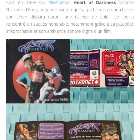
Sorti en 1998 sur
PlayStation
,
Heart of Darkness
raconte
l'histoire d'Andy, un jeune garçon qui va partir à la recherche de
son chien disparu durant une éclipse de soleil. Le jeu a
rencontré un succès honorable, notamment grâce à sa jouabilité
irréprochable et son ambiance sonore digne d'un film.