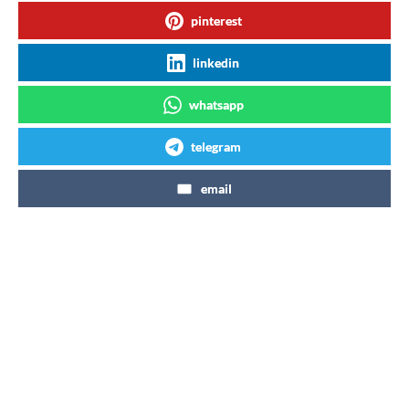
pinterest
linkedin
whatsapp
telegram
email
Articles similaires
Du Coca-Cola servit dans un sac