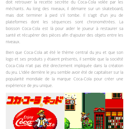
doit retrouver la recette secrète du Coca-Cola volée par les
méchants. Au long des niveaux, il démarre sur un skateboard,
mais doit terminer à pied s'il tombe. Il s'agit d'un jeu de
plateformes dont les séquences sont chronométrées. La
boisson Coca-Cola est là pour aider le joueur à restaurer sa
santé et récupérer des pièces afin d'ajouter des objets entre les
niveaux.
Bien que Coca-Cola ait été le thème central du jeu et que son
logo et ses produits y étaient présents, il semble que la société
Coca-Cola n'ait pas été directement impliquée dans la création
du jeu. L'idée derrière le jeu semble avoir été de capitaliser sur la
popularité mondiale de la marque Coca-Cola pour créer une
expérience de jeu unique.