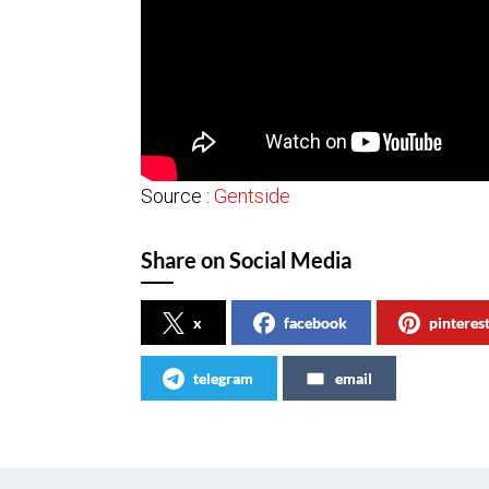
Source :
Gentside
Share on Social Media
x
facebook
pinteres
telegram
email