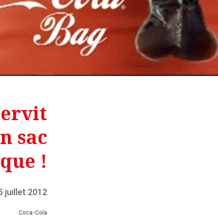
ervit
n sac
ique !
5 juillet 2012
Coca-Cola