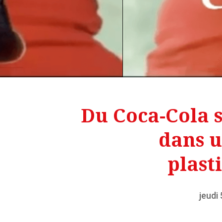
Du Coca-Cola s
dans u
plast
jeudi 