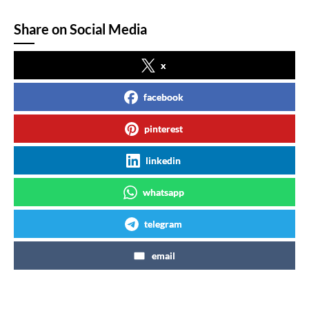
Share on Social Media
x
facebook
pinterest
linkedin
whatsapp
telegram
email