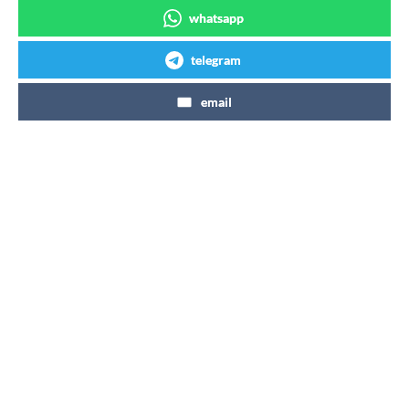
whatsapp
telegram
email
Articles similaires
Coca-Cola agrandit une usine près
de Toulouse