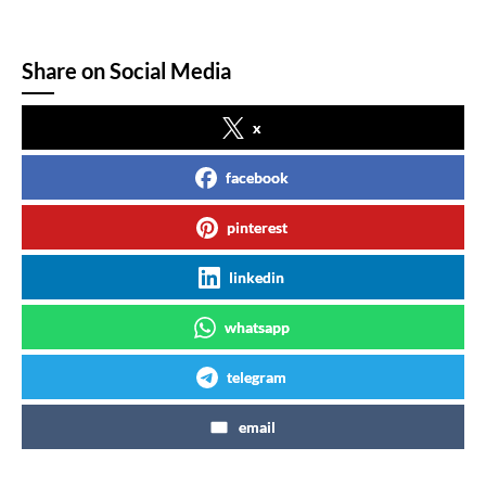
Share on Social Media
x
facebook
pinterest
linkedin
whatsapp
telegram
email