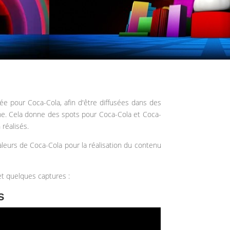
sée pour Coca-Cola, afin d'être diffusées dans des
e. Cela donne des spots pour Coca-Cola et Coca-
 réalisés.
aleurs de Coca-Cola pour la réalisation du contenu
t quelques captures :
s