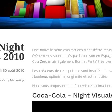
 Night
Une nouvelle série d'animations vient d'être réali
s 2010
évènements sponsorisés par la boisson en Espagn
Cola Zéro (mais également Burn et Fanta) très bien
i 30 août 2010
Les créateurs de ces spots se sont inspirés des v
: bonheur, optimisme, originalité et authenticité.
a Zero
,
Marketing
Nous vous proposons de découvrir ces animation e
Coca-Cola - Night Visual