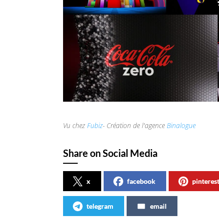
Vu chez
Fubiz
- Création de l'agence
Binalogue
Share on Social Media
x
facebook
pinteres
telegram
email