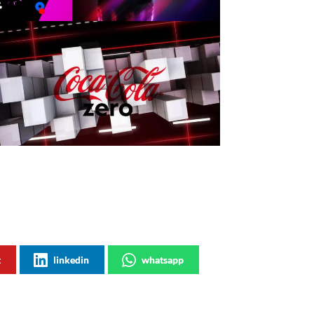
t
linkedin
whatsapp