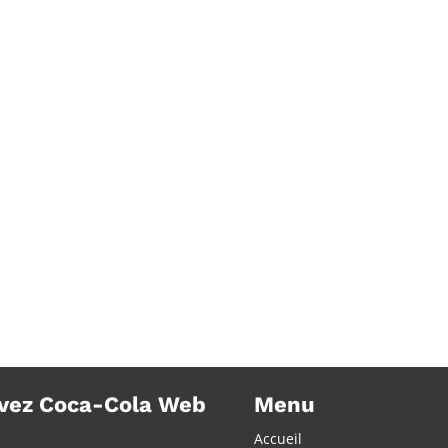
ès
Les bouteilles de Coca-Cola ont
Coca-C
une deuxième vie
newsle
vez Coca-Cola Web
Menu
Accueil