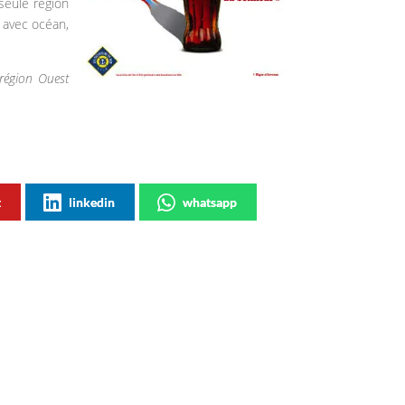
 seule région
, avec océan,
 région Ouest
t
linkedin
whatsapp