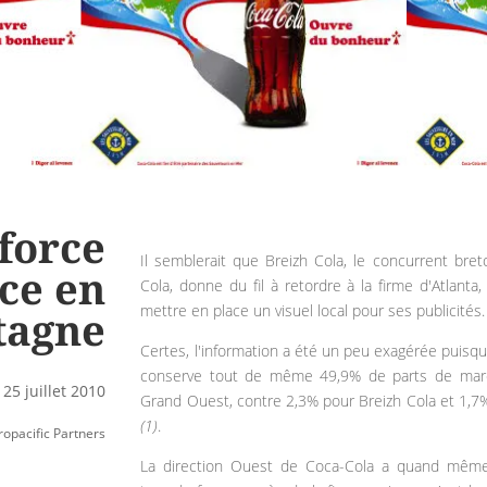
force
Il semblerait que Breizh Cola, le concurrent bre
ce en
Cola, donne du fil à retordre à la firme d'Atlanta
mettre en place un visuel local pour ses publicités.
tagne
Certes, l'information a été un peu exagérée puisq
conserve tout de même 49,9% de parts de mar
25 juillet 2010
Grand Ouest, contre 2,3% pour Breizh Cola et 1,7
(1)
.
opacific Partners
La direction Ouest de Coca-Cola a quand même