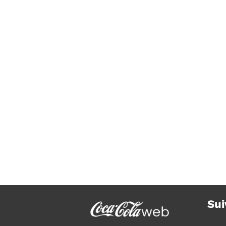
Coca-Cola agrandit une usine pr
de Toulouse
Sui