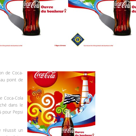
ton de Coca-
, au point de
ue Coca-Cola
ché dans le
% pour Pepsi
 réussit un