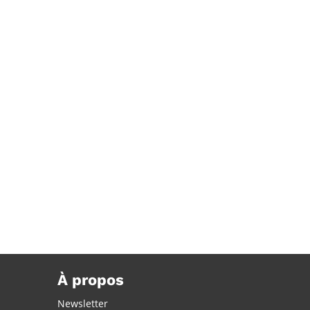
ola ici en France, la
tter de Coca-Cola
À propos
Newsletter