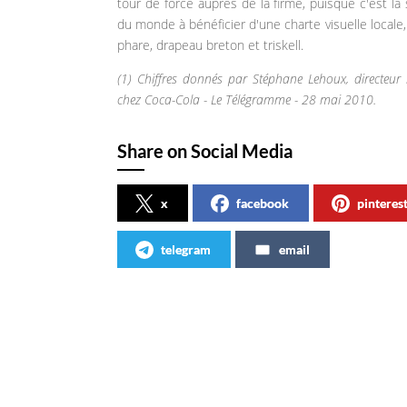
tour de force auprès de la firme, puisque c'est la
du monde à bénéficier d'une charte visuelle locale
phare, drapeau breton et triskell.
(1) Chiffres donnés par Stéphane Lehoux, directeur
chez Coca-Cola - Le Télégramme - 28 mai 2010.
Share on Social Media
x
facebook
pinteres
telegram
email
Articles similaires