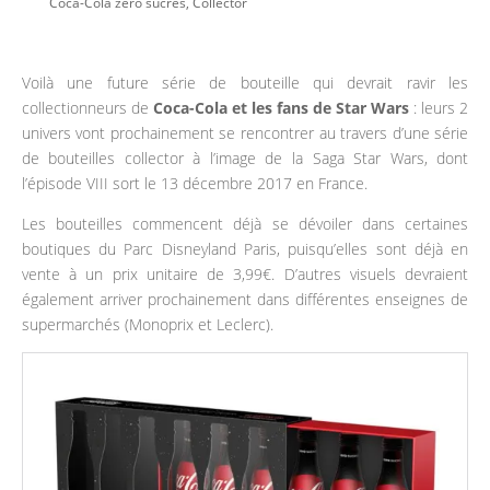
Coca-Cola zero sucres
,
Collector
Voilà une future série de bouteille qui devrait ravir les
collectionneurs de
Coca-Cola et les fans de Star Wars
: leurs 2
univers vont prochainement se rencontrer au travers d’une série
de bouteilles collector à l’image de la Saga Star Wars, dont
l’épisode VIII sort le 13 décembre 2017 en France.
Les bouteilles commencent déjà se dévoiler dans certaines
boutiques du Parc Disneyland Paris, puisqu’elles sont déjà en
vente à un prix unitaire de 3,99€. D’autres visuels devraient
également arriver prochainement dans différentes enseignes de
supermarchés (Monoprix et Leclerc).