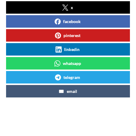
x
facebook
pinterest
linkedin
whatsapp
telegram
email
Articles similaires