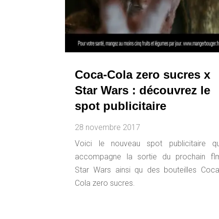
Coca-Cola zero sucres x
Star Wars : découvrez le
spot publicitaire
28 novembre 2017
Voici le nouveau spot publicitaire qu
accompagne la sortie du prochain fl
Star Wars ainsi qu des bouteilles Coca
Cola zero sucres.