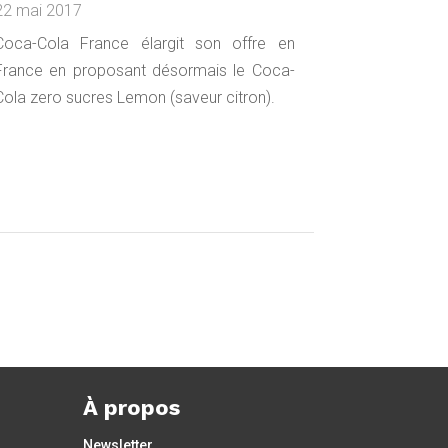
22 mai 2017
Coca-Cola France élargit son offre en
France en proposant désormais le Coca-
Cola zero sucres Lemon (saveur citron).
À propos
Newsletter