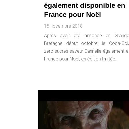
également disponible en
France pour Noël
15 novembre 2018
Après avoir été annoncé en Grande
Bretagne début octobre, le Coca-Col
zero sucres saveur Cannelle également e
France pour Noël, en édition limitée.