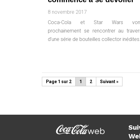
8 novembre 2017
Coca-Cola et Star Wars von
prochainement se rencontrer au traver
d’une série de bouteilles collector inédites
Page 1 sur 2
1
2
»
Sui
We