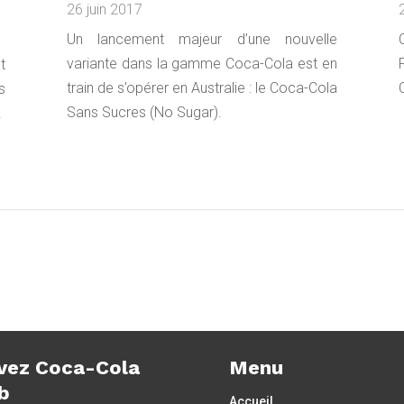
26 juin 2017
Un lancement majeur d’une nouvelle
variante dans la gamme Coca-Cola est en
t
train de s’opérer en Australie : le Coca-Cola
s
Sans Sucres (No Sugar).
.
vez Coca-Cola
Menu
b
Accueil