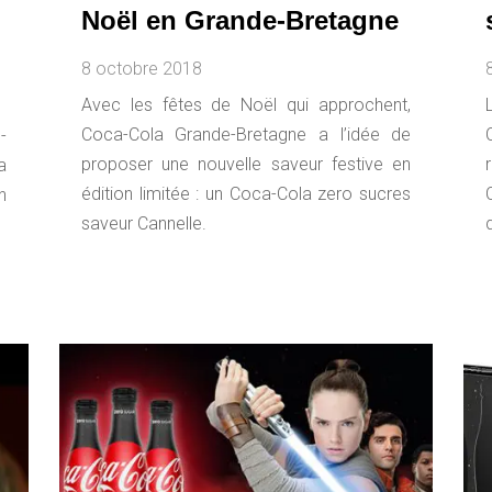
Noël en Grande-Bretagne
8 octobre 2018
Avec les fêtes de Noël qui approchent,
Coca-Cola Grande-Bretagne a l’idée de
-
proposer une nouvelle saveur festive en
a
édition limitée : un Coca-Cola zero sucres
n
saveur Cannelle.