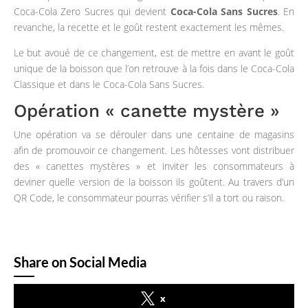
Coca-Cola Zero Sucres qui devient
Coca-Cola Sans Sucres
. En
revanche, la recette et le goût restent exactement les mêmes.
Le but avoué de ce changement, est de mettre en avant le goût
unique de la boisson que l’on retrouve à la fois dans le Coca-Cola
Classique et dans le Coca-Cola Sans Sucres.
Opération « canette mystère »
Une opération va se dérouler dans une centaine de magasins
afin de promouvoir ce changement. Les hôtesses vont distribuer
des « canettes mystères » et inviter les consommateurs à
deviner quelle version de la boisson ils goûtent. Au travers d’un
QR Code, le consommateur pourras vérifier s’il a tort ou raison.
Share on Social Media
x