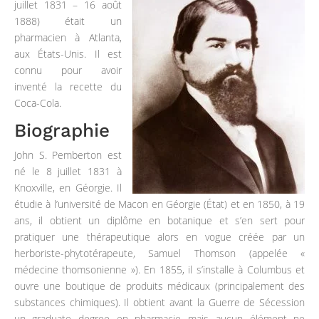
juillet 1831 – 16 août
1888) était un
pharmacien à Atlanta,
aux États-Unis. Il est
connu pour avoir
inventé la recette du
Coca-Cola.
Biographie
John S. Pemberton est
né le 8 juillet 1831 à
Knoxville, en Géorgie. Il
étudie à l’université de Macon en Géorgie (État) et en 1850, à 19
ans, il obtient un diplôme en botanique et s’en sert pour
pratiquer une thérapeutique alors en vogue créée par un
herboriste-phytotérapeute, Samuel Thomson (appelée «
médecine thomsonienne »). En 1855, il s’installe à Columbus et
ouvre une boutique de produits médicaux (principalement des
substances chimiques). Il obtient avant la Guerre de Sécession
un graduate degree en pharmacie mais aucun élément ne