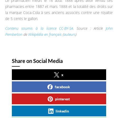
Le pharmacien meurt le 16 août 1888 après avoir vendu ses
pharmacies entre 1887 et mars 1888 et la totalité des droits sur
la marque Coca-Cola à ses anciens associés contre une royaltie
de 5 cents le gallon.
Contenu soumis à la licence CC-BY-SA
. Source : Article
John
Pemberton
de
Wikipédia en français
(
auteurs
)
Share on Social Media
x
facebook
pinterest
linkedin