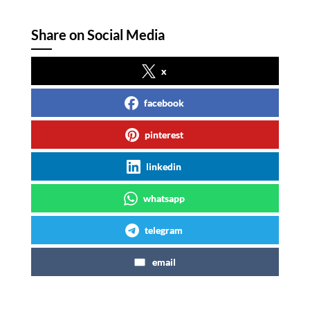
Share on Social Media
x
facebook
pinterest
linkedin
whatsapp
telegram
email